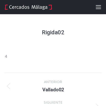
Rigida02
4
Navegación
ANTERIOR
entre
Proyecto
Vallado02
anterior
proyectos
SIGUIENTE